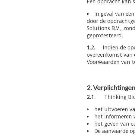
Een opdracht kan sc
In geval van ee
door de opdrachtg
Solutions B.V., zon
geprotesteerd.
1.2.
Indien de opd
overeenkomst van 
Voorwaarden van to
2. Verplichtinge
2.1
. Thinking Blue 
het uitvoeren v
het informeren 
het geven van ee
De aanvaarde opd