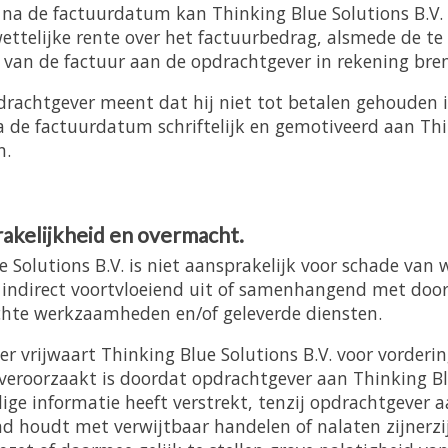
na de factuurdatum kan Thinking Blue Solutions B.V.
ettelijke rente over het factuurbedrag, alsmede de t
n van de factuur aan de opdrachtgever in rekening bre
drachtgever meent dat hij niet tot betalen gehouden is
 de factuurdatum schriftelijk en gemotiveerd aan Th
n.
akelijkheid en overmacht.
e Solutions B.V. is niet aansprakelijk voor schade van 
ij indirect voortvloeiend uit of samenhangend met doo
richte werkzaamheden en/of geleverde diensten.
r vrijwaart Thinking Blue Solutions B.V. voor vorderi
veroorzaakt is doordat opdrachtgever aan Thinking Blu
dige informatie heeft verstrekt, tenzij opdrachtgever 
d houdt met verwijtbaar handelen of nalaten zijnerzij