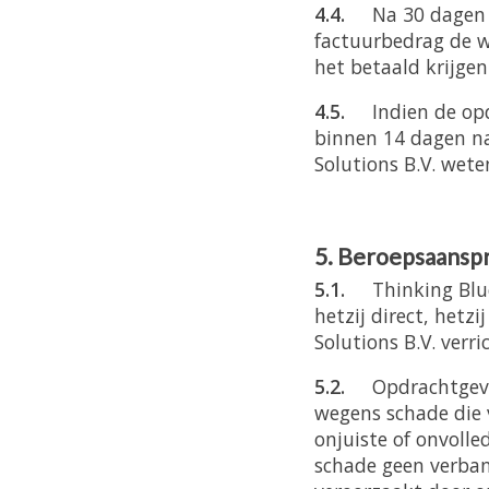
4.4.
Na 30 dagen 
factuurbedrag de w
het betaald krijge
4.5.
Indien de op
binnen 14 dagen na
Solutions B.V. wete
5. Beroepsaanspr
5.1.
Thinking Blu
hetzij direct, hetz
Solutions B.V. ver
5.2.
Opdrachtgeve
wegens schade die 
onjuiste of onvolle
schade geen verban