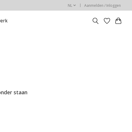
NL
Aanmelden / Inloggen
erk
onder staan