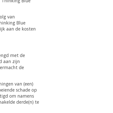
n Thinking Blue
olg van
hinking Blue
ijk aan de kosten
lengd met de
 aan zijn
overmacht de
mingen van (een)
loeiende schade op
chtigd om namens
hakelde derde(n) te