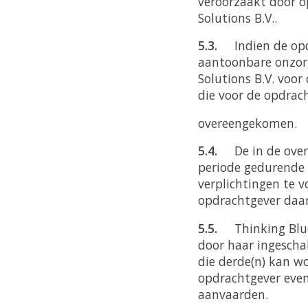
veroorzaakt door op
Solutions B.V..
5.3.
Indien de opdr
aantoonbare onzorg
Solutions B.V. voo
die voor de opdrach
overeengekomen.
5.4.
De in de ove
periode gedurende 
verplichtingen te v
opdrachtgever daarv
5.5.
Thinking Blu
door haar ingescha
die derde(n) kan w
opdrachtgever even
aanvaarden.