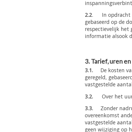
inspanningsverbinte
2.2
. In opdracht t
gebaseerd op de d
respectievelijk het
informatie alsook 
3. Tarief, uren en
3.1.
De kosten va
geregeld, gebaseer
vastgestelde aantal
3.2.
Over het uu
3.3.
Zonder nadru
overeenkomst ander
vastgestelde aanta
geen wijziging op 