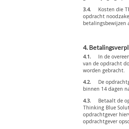
3.4.
Kosten die T
opdracht noodzakel
betalingsbewijzen 
4. Betalingsverp
4.1.
In de overee
van de opdracht do
worden gebracht.
4.2.
De opdrachtg
binnen 14 dagen n
4.3.
Betaalt de o
Thinking Blue Solu
opdrachtgever hier
opdrachtgever opsc