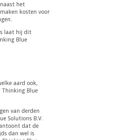
 naast het
e maken kosten voor
ngen.
 laat hij dit
inking Blue
welke aard ook,
r Thinking Blue
ngen van derden
e Solutions B.V.
aantoont dat de
ds dan wel is