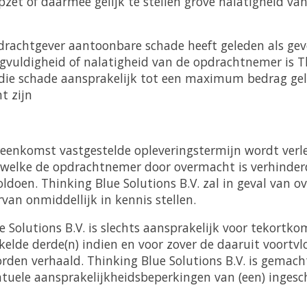
zet of daarmee gelijk te stellen grove nalatigheid va
achtgever aantoonbare schade heeft geleden als gev
vuldigheid of nalatigheid van de opdrachtnemer is T
r die schade aansprakelijk tot een maximum bedrag gel
t zijn
reenkomst vastgestelde opleveringstermijn wordt ver
welke de opdrachtnemer door overmacht is verhinderd
oldoen. Thinking Blue Solutions B.V. zal in geval van 
an onmiddellijk in kennis stellen.
e Solutions B.V. is slechts aansprakelijk voor tekortko
kelde derde(n) indien en voor zover de daaruit voortv
orden verhaald. Thinking Blue Solutions B.V. is gema
tuele aansprakelijkheidsbeperkingen van (een) ingesc