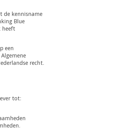
ht de kennisname
king Blue
k heeft
op een
e Algemene
ederlandse recht.
ever tot:
kzaamheden
amheden.