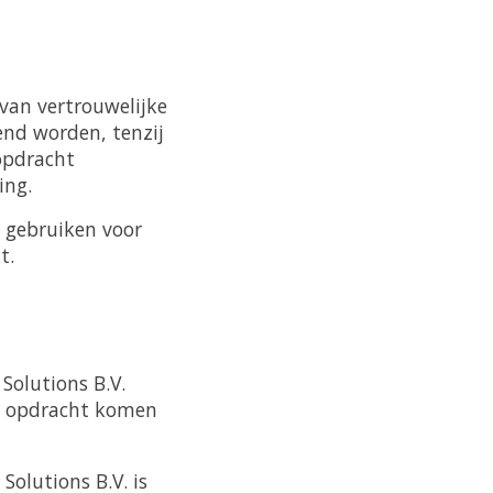
 van vertrouwelijke
end worden, tenzij
opdracht
ing.
 gebruiken voor
t.
Solutions B.V.
de opdracht komen
olutions B.V. is