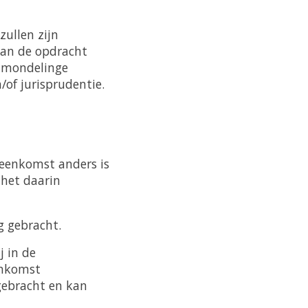
ullen zijn
an de opdracht
l mondelinge
of jurisprudentie.
reenkomst anders is
 het daarin
g gebracht.
 in de
enkomst
gebracht en kan