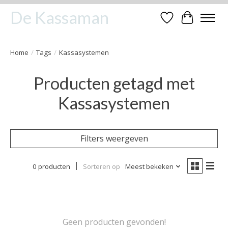
De Kassaman
Verlanglijst
Winkelwa
Home
/
Tags
/
Kassasystemen
Producten getagd met
Kassasystemen
Filters weergeven
0 producten
Sorteren op
Meest bekeken
Geen producten gevonden!