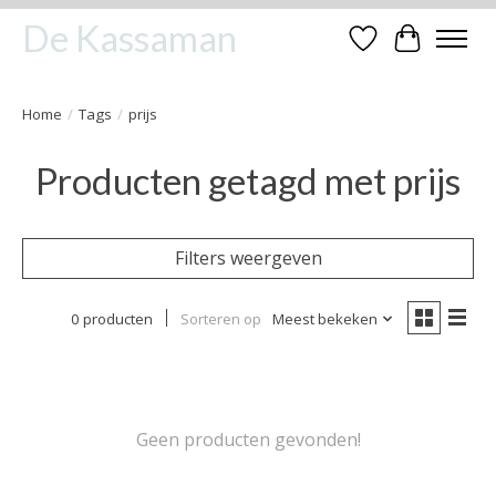
De Kassaman
Verlanglijst
Winkelwa
Home
/
Tags
/
prijs
Producten getagd met prijs
Filters weergeven
0 producten
Sorteren op
Meest bekeken
Geen producten gevonden!