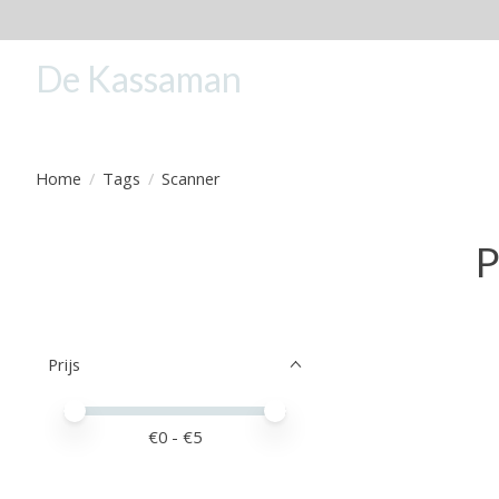
De Kassaman
Home
/
Tags
/
Scanner
P
Prijs
Minimale prijswaarde
Price maximum value
€
0
- €
5