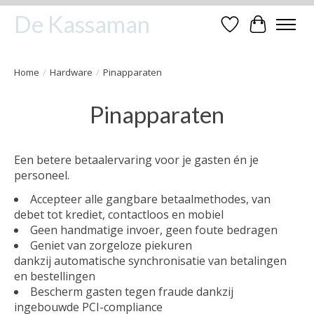
De Kassaman
Verlanglijst
Winkelwa
Home
/
Hardware
/
Pinapparaten
Pinapparaten
Een betere betaalervaring voor je gasten én je
personeel.
Accepteer
alle gangbare betaalmethodes
, van
debet tot krediet, contactloos en mobiel
Geen handmatige invoer
, geen foute bedragen
Geniet van zorgeloze piekuren
dankzij
automatische synchronisatie van betalingen
en bestellingen
Bescherm gasten tegen fraude
dankzij
ingebouwde PCI-compliance